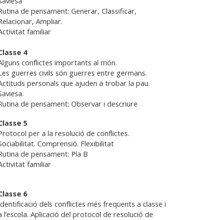
Savi
esa
Rutina de pensament: Generar, Classificar,
Relacionar, Ampliar.
Activitat familiar
Classe 4
Alguns conflictes importants al món.
Les guerres civils són guerres entre germans.
Actituds personals que ajuden a trobar la pau.
Saviesa
.
Rutina de pensament: Observar i descriure
Classe 5
Protocol per a la resolució de conflictes.
Sociabilitat. Comprensió. Flexibilitat
Rutina de pensament: Pla B
Activitat familiar
Classe 6
Identificació dels conflictes més freqüents a classe i
a l’escola. Aplicació del protocol de resolució de