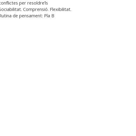
conflictes per resoldre’ls
Sociabilitat. Comprensió. Flexibilitat.
Rutina de pensament: Pla B