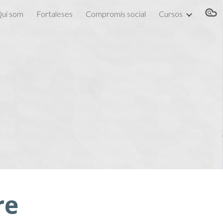
ui som
Fortaleses
Compromís social
Cursos
ion
re