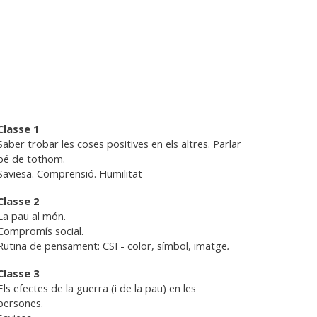
Classe 1
Saber trobar les coses positives en els altres. Parlar
bé de tothom.
Saviesa. Comprensió. Humilitat
Classe 2
La pau al món.
Compromís social.
Rutina de pensament: CSI - color, símbol, imatge
.
Classe 3
Els efectes de la guerra (i de la pau) en les
persones.