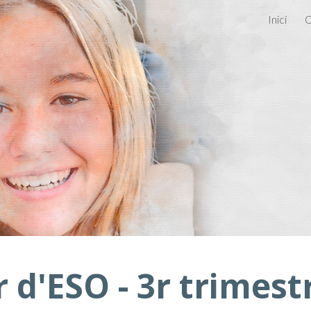
Inici
Q
ip to main content
Skip to navigat
r d'ESO -
3r
trimest